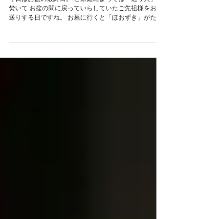
「人と共に養う」と書いて・・・
今日はお盆の最終日。 ご家庭によっては「送り火」を
焚いて お盆の間に戻っていらしていたご先祖様をお見
送りする日ですね。 お墓に行くと「ほおずき」がたく
さんお供えされていて、 とても華やかです。 さて、
「人と共に養う」と書いて、、、 「供養」 という言葉
になります。...