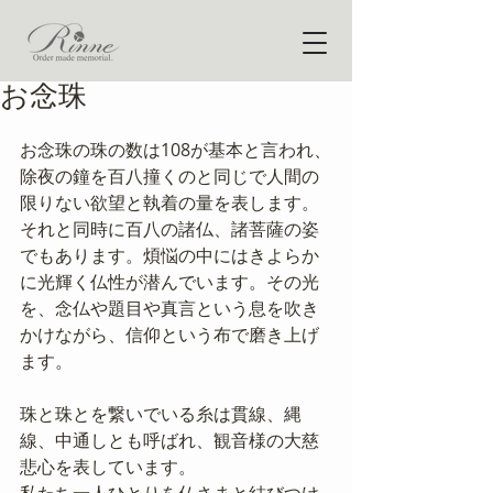
お念珠
お念珠の珠の数は108が基本と言われ、
除夜の鐘を百八撞くのと同じで人間の
限りない欲望と執着の量を表します。
それと同時に百八の諸仏、諸菩薩の姿
でもあります。煩悩の中にはきよらか
に光輝く仏性が潜んでいます。その光
を、念仏や題目や真言という息を吹き
かけながら、信仰という布で磨き上げ
ます。 
珠と珠とを繋いでいる糸は貫線、縄
線、中通しとも呼ばれ、観音様の大慈
悲心を表しています。