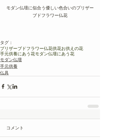
モダン仏壇に似合う優しい色合いのプリザー
ブドフラワー仏花
タグ：
プリザーブドフラワー
仏花
供花
お供えの花
手元供養にあう花
モダン仏壇にあう花
モダン仏壇
手元供養
仏具
コメント