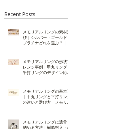
Recent Posts
メモリアルリングの素材選
び｜シルバー・ゴールド・
プラチナどれを選ぶ？｜オ
ーダーメイドの仕方：素材
編
メモリアルリングの形状ア
レンジ事例｜甲丸リング・
平打リングのデザイン応用
｜オーダーの仕方：形状編
２
メモリアルリングの基本形
｜甲丸リングと平打リング
の違いと選び方｜メモリア
ルリング・オーダーの仕
方：形状編
メモリアルリングに遺骨を
納める方法｜樹脂封入・ね