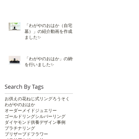
「わがやのおはか（自宅
墓）」の紹介動画を作成し
ました✨
「わがやのおはか」の納骨
を行いました✨️
Search By Tags
お供えの花
ねじ式リング
ろうそく
わがやのおはか
オーダーメイドジュエリー
ゴールドリング
シルバーリング
ダイヤモンド供養
デザイン事例
プラチナリング
プリザーブドフラワー