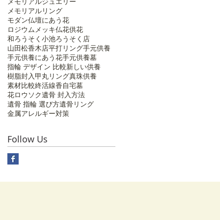
メモリアルジュエリー
メモリアルリング
モダン仏壇にあう花
ロジウムメッキ
仏花
供花
和ろうそく
小池ろうそく店
山田松香木店
平打リング
手元供養
手元供養にあう花
手元供養墓
指輪 デザイン 比較
新しい供養
樹脂封入
甲丸リング
真珠供養
素材比較
終活
線香
自宅墓
花ロウソク
遺骨 封入方法
遺骨 指輪 選び方
遺骨リング
金属アレルギー対策
Follow Us