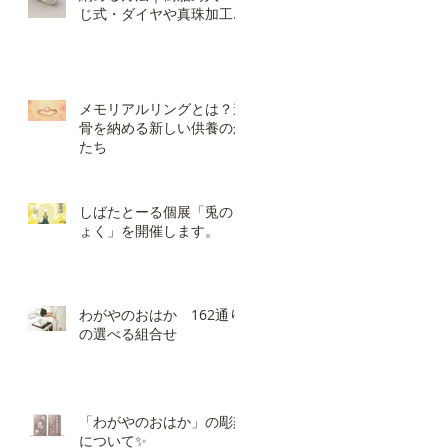
じ式・ダイヤや真珠加工の
違いと選び方
メモリアルリングとは？遺
骨を納める新しい供養のか
たち
しばたとーる個展「兎のき
ょく」を開催します。
わがやのおはか 162通り
の選べる組合せ
「わがやのおはか」の彫刻
について✨