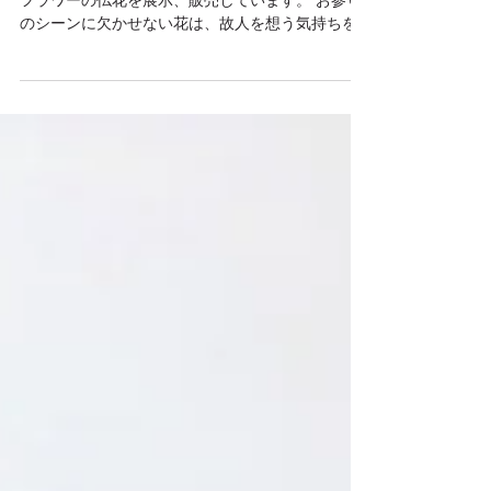
Rinneでは、お仏壇に供えていただくプリザーブド
フラワーの仏花を展示、販売しています。 お参り
のシーンに欠かせない花は、故人を想う気持ちを
表すものでもあります。 永く色褪せないプリザー
ブドフラワーの供花や、花を引き立てる花器を用
意しました。 凛（りん） material:...