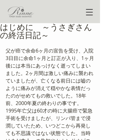
はじめに ～うさぎさん
の終活日記～
父が癌で余命6ヶ月の宣告を受け、入院
3日目に余命1ヶ月と訂正が入り、1ヶ月
後には本当にあっけなく逝ってしまい
ました。2ヶ月間は激しい痛みに襲われ
ていましたが、亡くなる前日には嘘の
ように痛みが消えて穏やかな表情だっ
たのがせめてもの救いでした。18年
前、2000年夏の終わりの事です。
1995年亡父は60才の時に大腸癌で緊急
手術を受けましたが、リンパ管まで浸
潤していたため、いつどこから再発し
ても不思議ではない状態でした。当時