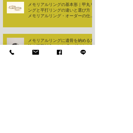
メモリアルリングの基本形｜甲丸リ
ングと平打リングの違いと選び方｜
メモリアルリング・オーダーの仕
方：形状編
メモリアルリングに遺骨を納める方
法｜樹脂封入・ねじ式・ダイヤや真
珠加工の違いと選び方
メモリアルリングとは？遺骨を納め
る新しい供養のかたち
しばたとーる個展「兎のきょく」を
開催します。