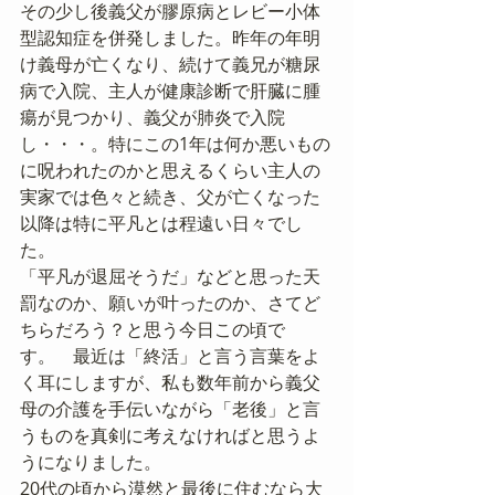
その少し後義父が膠原病とレビー小体
型認知症を併発しました。昨年の年明
け義母が亡くなり、続けて義兄が糖尿
病で入院、主人が健康診断で肝臓に腫
瘍が見つかり、義父が肺炎で入院
し・・・。特にこの1年は何か悪いもの
に呪われたのかと思えるくらい主人の
実家では色々と続き、父が亡くなった
以降は特に平凡とは程遠い日々でし
た。
「平凡が退屈そうだ」などと思った天
罰なのか、願いが叶ったのか、さてど
ちらだろう？と思う今日この頃で
す。　最近は「終活」と言う言葉をよ
く耳にしますが、私も数年前から義父
母の介護を手伝いながら「老後」と言
うものを真剣に考えなければと思うよ
うになりました。
20代の頃から漠然と最後に住むなら大