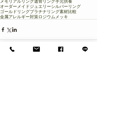
メモリアルリング
遺骨リング
手元供養
オーダーメイドジュエリー
シルバーリング
ゴールドリング
プラチナリング
素材比較
金属アレルギー対策
ロジウムメッキ
コメント
コメントを追加…
Featured Posts