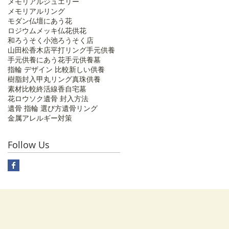
メモリアルジュエリー
メモリアルリング
モダン仏壇にあう花
ロジウムメッキ
仏花
供花
和ろうそく
小池ろうそく店
山田松香木店
平打リング
手元供養
手元供養にあう花
手元供養墓
指輪 デザイン 比較
新しい供養
樹脂封入
甲丸リング
真珠供養
素材比較
終活
線香
自宅墓
花ロウソク
遺骨 封入方法
遺骨 指輪 選び方
遺骨リング
金属アレルギー対策
Follow Us