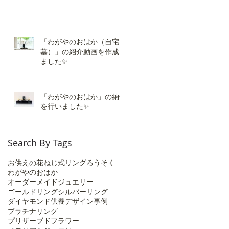
「わがやのおはか（自宅
墓）」の紹介動画を作成し
ました✨
「わがやのおはか」の納骨
を行いました✨️
Search By Tags
お供えの花
ねじ式リング
ろうそく
わがやのおはか
オーダーメイドジュエリー
ゴールドリング
シルバーリング
ダイヤモンド供養
デザイン事例
プラチナリング
プリザーブドフラワー