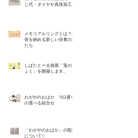
じ式・ダイヤや真珠加工の
違いと選び方
メモリアルリングとは？遺
骨を納める新しい供養のか
たち
しばたとーる個展「兎のき
ょく」を開催します。
わがやのおはか 162通り
の選べる組合せ
「わがやのおはか」の彫刻
について✨