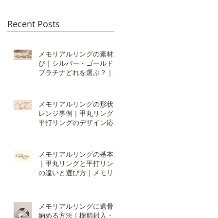
Recent Posts
メモリアルリングの素材選
び｜シルバー・ゴールド・
プラチナどれを選ぶ？｜オ
ーダーメイドの仕方：素材
編
メモリアルリングの形状ア
レンジ事例｜甲丸リング・
平打リングのデザイン応用
｜オーダーの仕方：形状編
２
メモリアルリングの基本形
｜甲丸リングと平打リング
の違いと選び方｜メモリア
ルリング・オーダーの仕
方：形状編
メモリアルリングに遺骨を
納める方法｜樹脂封入・ね