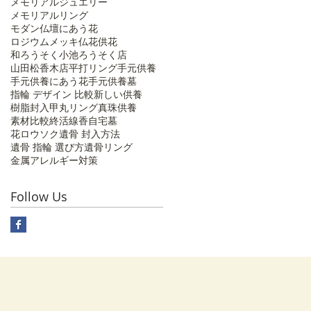
メモリアルジュエリー
メモリアルリング
モダン仏壇にあう花
ロジウムメッキ
仏花
供花
和ろうそく
小池ろうそく店
山田松香木店
平打リング
手元供養
手元供養にあう花
手元供養墓
指輪 デザイン 比較
新しい供養
樹脂封入
甲丸リング
真珠供養
素材比較
終活
線香
自宅墓
花ロウソク
遺骨 封入方法
遺骨 指輪 選び方
遺骨リング
金属アレルギー対策
Follow Us