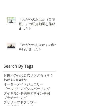
「わがやのおはか（自宅
墓）」の紹介動画を作成し
ました✨
「わがやのおはか」の納骨
を行いました✨️
Search By Tags
お供えの花
ねじ式リング
ろうそく
わがやのおはか
オーダーメイドジュエリー
ゴールドリング
シルバーリング
ダイヤモンド供養
デザイン事例
プラチナリング
プリザーブドフラワー