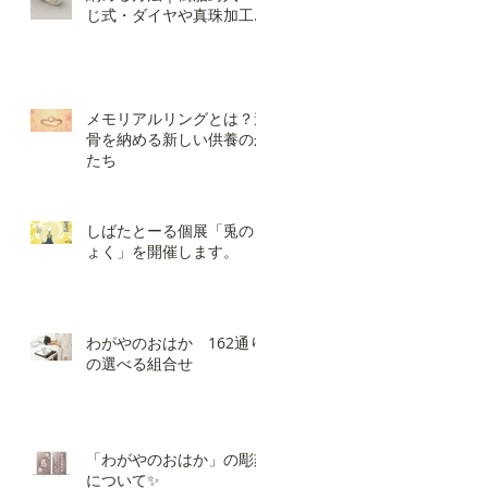
じ式・ダイヤや真珠加工の
違いと選び方
メモリアルリングとは？遺
骨を納める新しい供養のか
たち
しばたとーる個展「兎のき
ょく」を開催します。
わがやのおはか 162通り
の選べる組合せ
「わがやのおはか」の彫刻
について✨