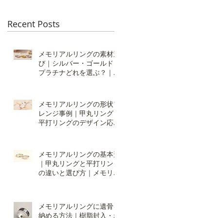
Recent Posts
メモリアルリングの素材選
び｜シルバー・ゴールド・
プラチナどれを選ぶ？｜オ
ーダーメイドの仕方：素材
編
メモリアルリングの形状ア
レンジ事例｜甲丸リング・
平打リングのデザイン応用
｜オーダーの仕方：形状編
２
メモリアルリングの基本形
｜甲丸リングと平打リング
の違いと選び方｜メモリア
ルリング・オーダーの仕
方：形状編
メモリアルリングに遺骨を
納める方法｜樹脂封入・ね