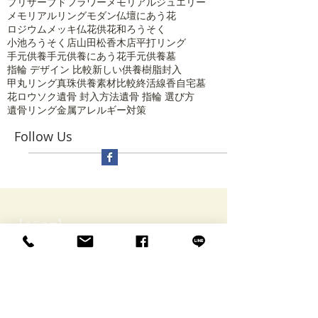
プリザーブドフラワー
メモリアルジュエリー
メモリアルリング
モダン仏壇にあう花
ロジウムメッキ
仏花
供花
和ろうそく
小池ろうそく店
山田松香木店
平打リング
手元供養
手元供養にあう花
手元供養墓
指輪 デザイン 比較
新しい供養
樹脂封入
甲丸リング
真珠供養
素材比較
終活
線香
自宅墓
花ロウソク
遺骨 封入方法
遺骨 指輪 選び方
遺骨リング
金属アレルギー対策
Follow Us
【メニュー】
​ HOME
Rinneについて・アクセス
特定商取引に関する表記
ブログ