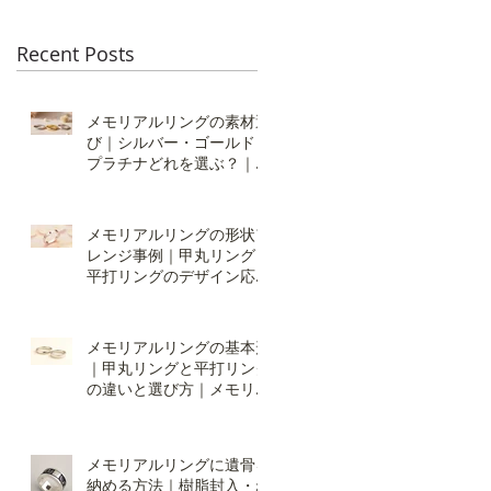
Recent Posts
メモリアルリングの素材選
び｜シルバー・ゴールド・
プラチナどれを選ぶ？｜オ
ーダーメイドの仕方：素材
編
メモリアルリングの形状ア
レンジ事例｜甲丸リング・
平打リングのデザイン応用
｜オーダーの仕方：形状編
２
メモリアルリングの基本形
｜甲丸リングと平打リング
の違いと選び方｜メモリア
ルリング・オーダーの仕
方：形状編
メモリアルリングに遺骨を
納める方法｜樹脂封入・ね