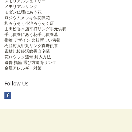
メモリアルジュエリー
メモリアルリング
モダン仏壇にあう花
ロジウムメッキ
仏花
供花
和ろうそく
小池ろうそく店
山田松香木店
平打リング
手元供養
手元供養にあう花
手元供養墓
指輪 デザイン 比較
新しい供養
樹脂封入
甲丸リング
真珠供養
素材比較
終活
線香
自宅墓
花ロウソク
遺骨 封入方法
遺骨 指輪 選び方
遺骨リング
金属アレルギー対策
Follow Us