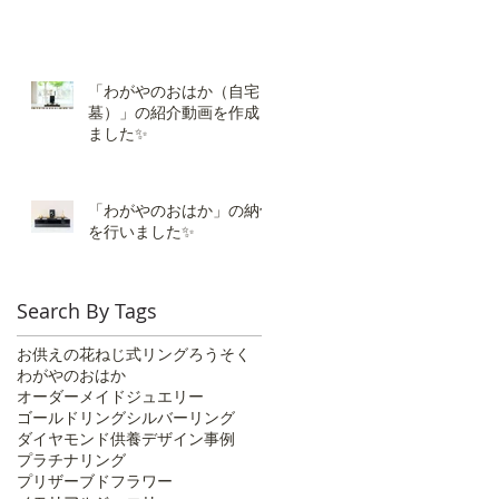
「わがやのおはか（自宅
墓）」の紹介動画を作成し
ました✨
「わがやのおはか」の納骨
を行いました✨️
Search By Tags
お供えの花
ねじ式リング
ろうそく
わがやのおはか
オーダーメイドジュエリー
ゴールドリング
シルバーリング
ダイヤモンド供養
デザイン事例
プラチナリング
プリザーブドフラワー