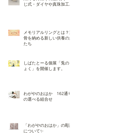
じ式・ダイヤや真珠加工の
違いと選び方
メモリアルリングとは？遺
骨を納める新しい供養のか
たち
しばたとーる個展「兎のき
ょく」を開催します。
わがやのおはか 162通り
の選べる組合せ
「わがやのおはか」の彫刻
について✨