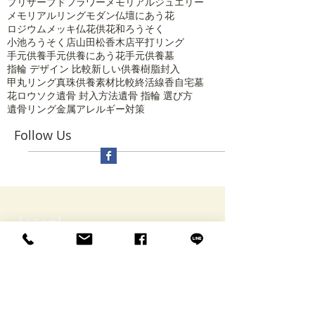
プリザーブドフラワー
メモリアルジュエリー
メモリアルリング
モダン仏壇にあう花
ロジウムメッキ
仏花
供花
和ろうそく
小池ろうそく店
山田松香木店
平打リング
手元供養
手元供養にあう花
手元供養墓
指輪 デザイン 比較
新しい供養
樹脂封入
甲丸リング
真珠供養
素材比較
終活
線香
自宅墓
花ロウソク
遺骨 封入方法
遺骨 指輪 選び方
遺骨リング
金属アレルギー対策
Follow Us
【メニュー】
​ HOME
Rinneについて・アクセス
特定商取引に関する表記
ブログ