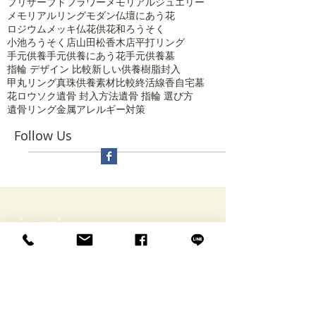
プリザーブドフラワー
メモリアルジュエリー
メモリアルリング
モダン仏壇にあう花
ロジウムメッキ
仏花
供花
和ろうそく
小池ろうそく店
山田松香木店
平打リング
手元供養
手元供養にあう花
手元供養墓
指輪 デザイン 比較
新しい供養
樹脂封入
甲丸リング
真珠供養
素材比較
終活
線香
自宅墓
花ロウソク
遺骨 封入方法
遺骨 指輪 選び方
遺骨リング
金属アレルギー対策
Follow Us
【メニュー】
​ HOME
Rinneについて・アクセス
特定商取引に関する表記
ブログ