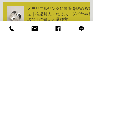
メモリアルリングに遺骨を納める方
法｜樹脂封入・ねじ式・ダイヤや真
珠加工の違いと選び方
メモリアルリングとは？遺骨を納め
る新しい供養のかたち
しばたとーる個展「兎のきょく」を
開催します。
わがやのおはか 162通りの選べる
組合せ