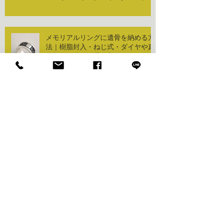
方：形状編
メモリアルリングに遺骨を納める方
法｜樹脂封入・ねじ式・ダイヤや真
珠加工の違いと選び方
メモリアルリングとは？遺骨を納め
る新しい供養のかたち
しばたとーる個展「兎のきょく」を
開催します。