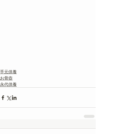
手元供養
お骨壺
永代供養