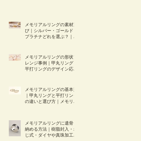
メモリアルリングの素材選
び｜シルバー・ゴールド・
プラチナどれを選ぶ？｜オ
ーダーメイドの仕方：素材
編
メモリアルリングの形状ア
レンジ事例｜甲丸リング・
平打リングのデザイン応用
｜オーダーの仕方：形状編
２
メモリアルリングの基本形
｜甲丸リングと平打リング
の違いと選び方｜メモリア
ルリング・オーダーの仕
方：形状編
メモリアルリングに遺骨を
納める方法｜樹脂封入・ね
じ式・ダイヤや真珠加工の
違いと選び方