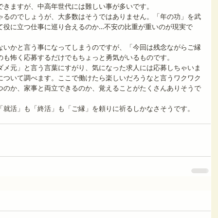
できますが、中高年世代には難しい事が多いです。
ゃるのでしょうが、大多数はそうではありません。「年の功」を武
て役に立つ仕事に巡り合えるのか…不安の比重が重いのが現実で
ないかと言う事になってしまうのですが、「今回は残念ながらご縁
のも怖く応募するだけでもちょっと勇気がいるものです。　
ダメ元」と言う言葉にすがり、気になった求人には応募しちゃいま
について調べます。ここで働けたら楽しいだろうなと言うワクワク
つのか、家事と両立できるのか、覚えることがたくさんありそうで
。　
「就活」も「終活」も「ご縁」を頼りに祈るしかなさそうです。