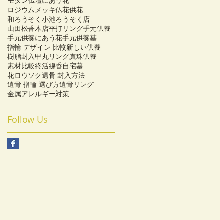
モダン仏壇にあう花
ロジウムメッキ
仏花
供花
和ろうそく
小池ろうそく店
山田松香木店
平打リング
手元供養
手元供養にあう花
手元供養墓
指輪 デザイン 比較
新しい供養
樹脂封入
甲丸リング
真珠供養
素材比較
終活
線香
自宅墓
花ロウソク
遺骨 封入方法
遺骨 指輪 選び方
遺骨リング
金属アレルギー対策
Follow Us