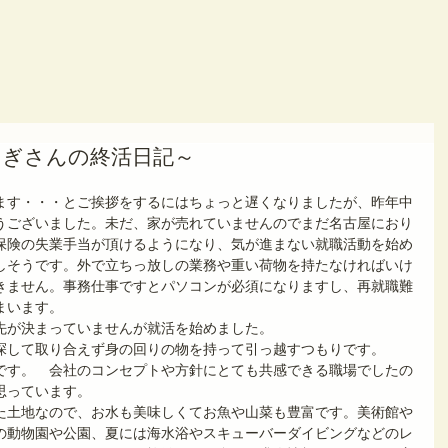
さぎさんの終活日記～
ます・・・とご挨拶をするにはちょっと遅くなりましたが、昨年中
うございました。未だ、家が売れていませんのでまだ名古屋におり
保険の失業手当が頂けるようになり、気が進まない就職活動を始め
しそうです。外で立ちっ放しの業務や重い荷物を持たなければいけ
きません。事務仕事ですとパソコンが必須になりますし、再就職難
まいます。　
先が決まっていませんが就活を始めました。
探して取り合えず身の回りの物を持って引っ越すつもりです。
です。　会社のコンセプトや方針にとても共感できる職場でしたの
思っています。
た土地なので、お水も美味しくてお魚や山菜も豊富です。美術館や
の動物園や公園、夏には海水浴やスキューバーダイビングなどのレ