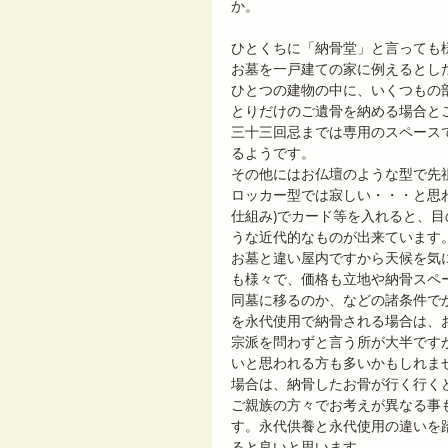
か。
ひとくちに「納骨堂」と言っても
お墓を一戸建ての家に例えるとし
ひとつの建物の中に、いくつもの
とりだけのご遺骨を納める場合とご
三十三回忌までは専用のスペース
るようです。
その他にはお仏壇のような型で先
ロッカー型では寂しい・・・と思
仕組み)でカード等を入れると、
うな近代的なものが出来ています
お墓と違い屋内ですから天候を気
も様々で、価格も立地や納骨スペ
同墓に移るのか、などの諸条件で
を永代使用で納骨される場合は、
宗派を問わずと言う所が大半です
いと思われる方も多いかもしれま
場合は、納骨したお骨が行く行く
ご親族の方々でお考えが異なる事
す。永代供養と永代使用の違いを
ると良いと思います。