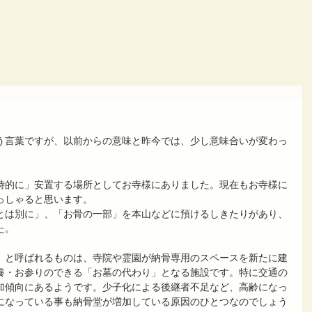
う言葉ですが、以前からの意味と昨今では、少し意味合いが変わっ
時的に」安置する場所としてお寺様にありました。現在もお寺様に
っしゃると思います。
とは別に」、「お骨の一部」を本山などに預けるしきたりがあり、
た。
」と呼ばれるものは、寺院や霊園が納骨専用のスペースを新たに建
養・お参りのできる「お墓の代わり」となる施設です。特に交通の
加傾向にあるようです。少子化による後継者不足など、高齢になっ
になっている事も納骨堂が増加している原因のひとつなのでしょう