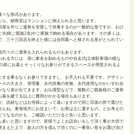
様々な形式があります。
たら、納骨堂はマンションに例えられると思います。
部屋を作りご遺骨を安置して供養するのが一般的な形ですが、おひ
夫婦(ご親族2名)やご家族で納める場合があります。その多くは、
で、三十三回忌を終えた後には合同墓へと移される形がとられてい
祖代々のご遺骨を入れられるものもあります。
われる方には、扉に家名を刻めるものや自走式(立体駐車場の様な
目の前にお墓とそっくりなお参りができるスペースが用意されるよ
。
にする事もなくお参りできますし、お手入れも不要です。デザイン
ースの大きさ、管理量、永代供養の有無、永代使用なのかいずれ合
かなり差が出てきます。お仏壇型などで、複数のご親族様のご遺骨
お墓を建てる以上に費用がかかる場合もあります。
が、読経などはお寺様によって違いますので同じ宗派の所で選びた
せんね。東海地方にお住まいで、お骨は土に還すもの、とお考えの
どうなるのかも、ご確認いただけると良いと思います。
も多いと思いますので、皆様でよくお話合いをして頂く事が大切で
踏まえた上で、故人の方を偲んで頂くのに一番良い形をお選び頂け