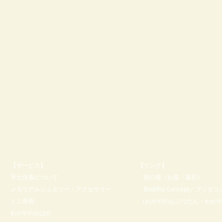
【サービス】
【リンク】
手元供養について
「刻心堂（お墓・墓石）
」
メモリアルジュエリー・アクセサリー
「Buddha Concept／ブッダ
ミニ骨壺
（わがやのおぶつだん・わが
​わがやのおはか