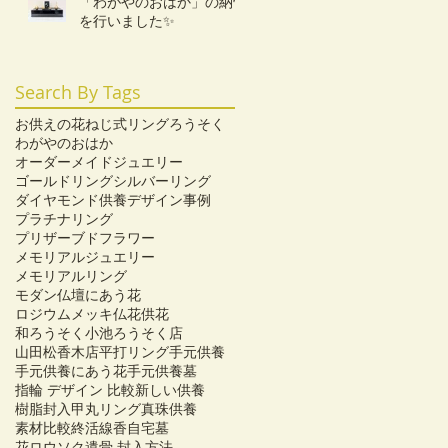
「わがやのおはか」の納骨
を行いました✨️
Search By Tags
お供えの花
ねじ式リング
ろうそく
わがやのおはか
オーダーメイドジュエリー
ゴールドリング
シルバーリング
ダイヤモンド供養
デザイン事例
プラチナリング
プリザーブドフラワー
メモリアルジュエリー
メモリアルリング
モダン仏壇にあう花
ロジウムメッキ
仏花
供花
和ろうそく
小池ろうそく店
山田松香木店
平打リング
手元供養
手元供養にあう花
手元供養墓
指輪 デザイン 比較
新しい供養
樹脂封入
甲丸リング
真珠供養
素材比較
終活
線香
自宅墓
花ロウソク
遺骨 封入方法