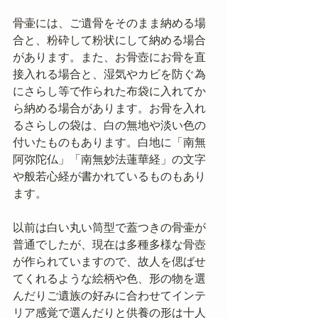
骨壷には、ご遺骨をそのまま納める場
合と、粉砕して粉状にして納める場合
があります。また、お骨壺にお骨を直
接入れる場合と、湿気やカビを防ぐ為
にさらし等で作られた布袋に入れてか
ら納める場合があります。お骨を入れ
るさらしの袋は、白の無地や淡い色の
付いたものもあります。白地に「南無
阿弥陀仏」「南無妙法蓮華経」の文字
や般若心経が書かれているものもあり
ます。
以前は白い丸い筒型で蓋つきの骨壷が
普通でしたが、現在は多種多様な骨壺
が作られていますので、故人を偲ばせ
てくれるような絵柄や色、形の物を選
んだりご遺族の好みに合わせてインテ
リア感覚で選んだりと供養の形は十人