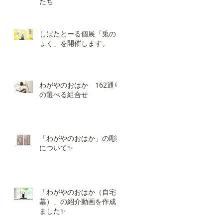
たち
しばたとーる個展「兎のき
ょく」を開催します。
わがやのおはか 162通り
の選べる組合せ
「わがやのおはか」の彫刻
について✨
「わがやのおはか（自宅
墓）」の紹介動画を作成し
ました✨