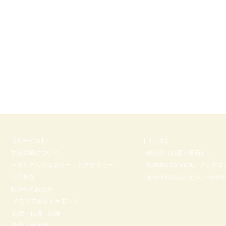
【サービス】
【リンク】
手元供養について
「刻心堂（お墓・墓石）
」
メモリアルジュエリー・アクセサリー
「Buddha Concept／ブッダ
ミニ骨壺
（わがやのおぶつだん・わが
​わがやのおはか
​
メモリアルダイヤモンド
仏壇・仏具・仏像
散骨・樹木葬