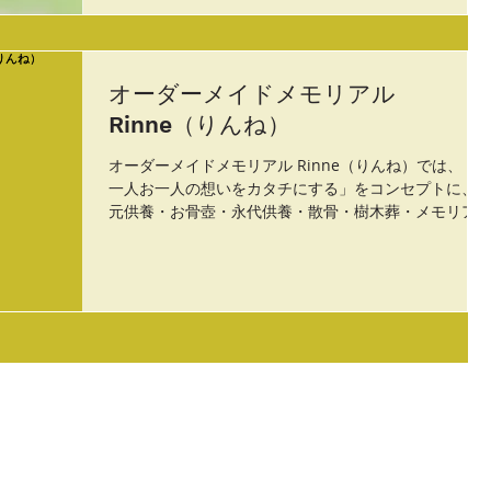
オーダーメイドメモリアル
Rinne（りんね）
オーダーメイドメモリアル Rinne（りんね）では、「
一人お一人の想いをカタチにする」をコンセプトに、
元供養・お骨壺・永代供養・散骨・樹木葬・メモリア
ジュエリー･モダン仏壇・仏具など、特別な供養のカタ
チをご提案します。 #手元供養 #永代供養