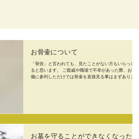
お骨壷について
「骨壺」と言われても、見たことがない方もいらっし
ると思います。 ご親戚や職場で不幸があった際、お葬
儀に参列しただけでは骨壷を直接見る事はまずありま
ん。 ご遺体が斎場などを出発する前にお見送りをする
際や、初七日や四十九日の法要の際に骨壺の入ってい
白い袋や帯の生地のような...
お墓を守ることができなくなった