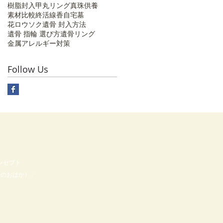
樹脂封入
甲丸リング
真珠供養
素材比較
終活
線香
自宅墓
花ロウソク
遺骨 封入方法
遺骨 指輪 選び方
遺骨リング
金属アレルギー対策
Follow Us
コンセプト
やのおはか）」