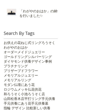
「わがやのおはか」の納骨
を行いました✨️
Search By Tags
お供えの花
ねじ式リング
ろうそく
わがやのおはか
オーダーメイドジュエリー
ゴールドリング
シルバーリング
ダイヤモンド供養
デザイン事例
プラチナリング
プリザーブドフラワー
メモリアルジュエリー
メモリアルリング
モダン仏壇にあう花
ロジウムメッキ
仏花
供花
和ろうそく
小池ろうそく店
山田松香木店
平打リング
手元供養
手元供養にあう花
手元供養墓
指輪 デザイン 比較
新しい供養