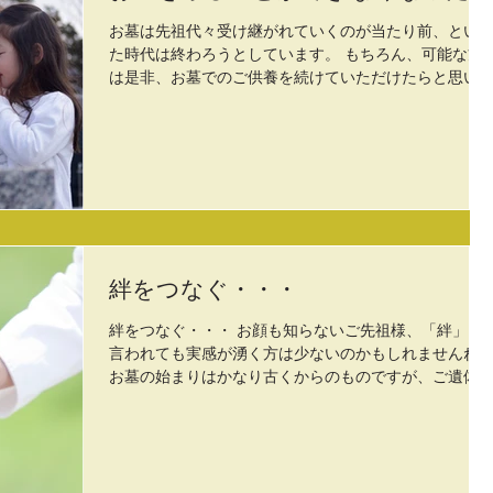
お墓は先祖代々受け継がれていくのが当たり前、とい
た時代は終わろうとしています。 もちろん、可能な方
は是非、お墓でのご供養を続けていただけたらと思い
すが、少子化や転勤で跡を継ぐ方がいなかったり、維
費や管理のことが心配で子供様やお孫様に負担をかけ
くないと思われる方が増え...
絆をつなぐ・・・
絆をつなぐ・・・ お顔も知らないご先祖様、「絆」と
言われても実感が湧く方は少ないのかもしれませんね
お墓の始まりはかなり古くからのものですが、ご遺体
土に埋めて供養する風習はネアンデルタール人の頃か
だと言う一説もあるようです。日本では、縄文・弥生
代からだと言われていま...