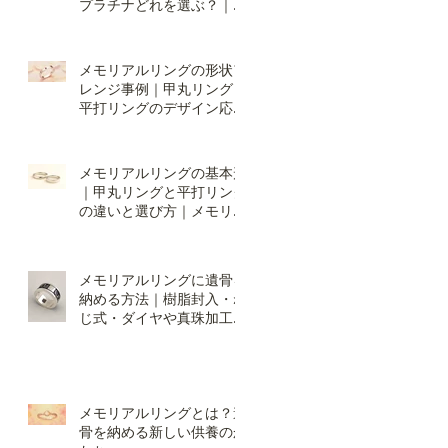
プラチナどれを選ぶ？｜オ
ーダーメイドの仕方：素材
編
メモリアルリングの形状ア
レンジ事例｜甲丸リング・
平打リングのデザイン応用
｜オーダーの仕方：形状編
２
メモリアルリングの基本形
｜甲丸リングと平打リング
の違いと選び方｜メモリア
ルリング・オーダーの仕
方：形状編
メモリアルリングに遺骨を
納める方法｜樹脂封入・ね
じ式・ダイヤや真珠加工の
違いと選び方
メモリアルリングとは？遺
骨を納める新しい供養のか